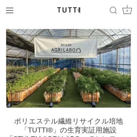
0
コ
ン
テ
ン
ツ
に
ス
キ
ッ
プ
す
る
ポリエステル繊維リサイクル培地
「TUTTI®」の生育実証用施設