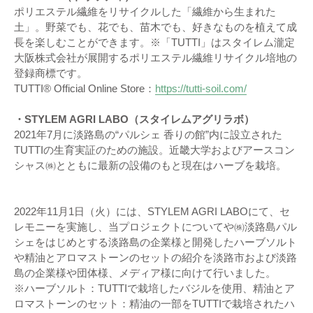
ポリエステル繊維をリサイクルした「繊維から生まれた
土」。野菜でも、花でも、苗木でも、好きなものを植えて成
長を楽しむことができます。※「TUTTI」はスタイレム瀧定
大阪株式会社が展開するポリエステル繊維リサイクル培地の
登録商標です。
TUTTI® Official Online Store：
https://tutti-soil.com/
・STYLEM AGRI LABO（スタイレムアグリラボ）
2021年7月に淡路島の“パルシェ 香りの館”内に設立された
TUTTIの生育実証のための施設。近畿大学およびアースコン
シャス㈱とともに最新の設備のもと現在はハーブを栽培。
2022年11月1日（火）には、STYLEM AGRI LABOにて、セ
レモニーを実施し、当プロジェクトについてや㈱淡路島パル
シェをはじめとする淡路島の企業様と開発したハーブソルト
や精油とアロマストーンのセットの紹介を淡路市および淡路
島の企業様や団体様、メディア様に向けて行いました。
※ハーブソルト：TUTTIで栽培したバジルを使用、精油とア
ロマストーンのセット：精油の一部をTUTTIで栽培されたハ