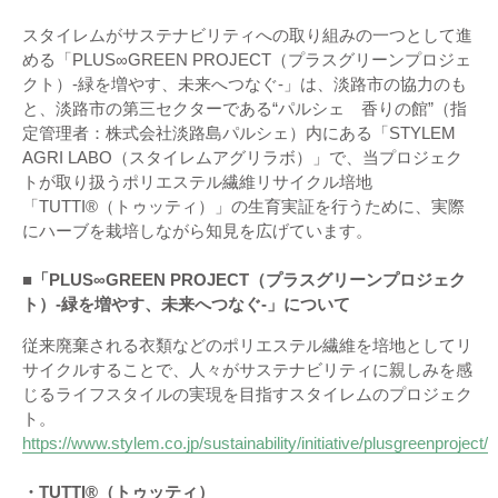
スタイレムがサステナビリティへの取り組みの一つとして進
める「PLUS∞GREEN PROJECT（プラスグリーンプロジェ
クト）-緑を増やす、未来へつなぐ-」は、淡路市の協力のも
と、淡路市の第三セクターである“パルシェ 香りの館”（指
定管理者：株式会社淡路島パルシェ）内にある「STYLEM
AGRI LABO（スタイレムアグリラボ）」で、当プロジェク
トが取り扱うポリエステル繊維リサイクル培地
「TUTTI®（トゥッティ）」の生育実証を行うために、実際
にハーブを栽培しながら知見を広げています。
■「PLUS∞GREEN PROJECT（プラスグリーンプロジェク
ト）-緑を増やす、未来へつなぐ-」について
従来廃棄される衣類などのポリエステル繊維を培地としてリ
サイクルすることで、人々がサステナビリティに親しみを感
じるライフスタイルの実現を目指すスタイレムのプロジェク
ト。
https://www.stylem.co.jp/sustainability/initiative/plusgreenproject/
・TUTTI®（トゥッティ）