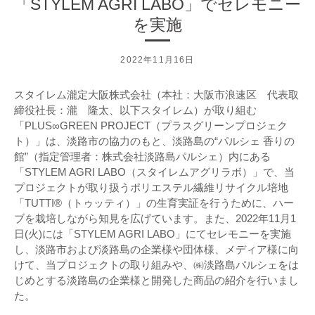
「STYLEM AGRI LABO」でセレモニー
を実施
2022年11月16日
スタイレム瀧定大阪株式会社（本社：大阪市浪速区 代表取
締役社長：瀧 隆太、以下スタイレム）が取り組む
「PLUS∞GREEN PROJECT（プラスグリーンプロジェク
ト）」は、淡路市の協力のもと、淡路島の“パルシェ 香りの
館”（指定管理者：株式会社淡路島パルシェ）内にある
「STYLEM AGRI LABO（スタイレムアグリラボ）」で、当
プロジェクトが取り扱うポリエステル繊維リサイクル培地
「TUTTI®（トゥッティ）」の生育実証を行うために、ハー
ブを栽培しながら知見を広げています。また、2022年11月1
日(火)には「STYLEM AGRI LABO」にてセレモニーを実施
し、淡路市および淡路島の企業様や団体様、メディア様に向
けて、当プロジェクトの取り組みや、㈱淡路島パルシェをは
じめとする淡路島の企業様と開発した商品の紹介を行いまし
た。