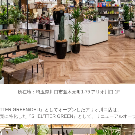
川口市並木元町1-79 アリオ川口 1F
L'TTER GREEN/DELI』としてオープンしたアリオ川口店は、
に特化した『SHEL'TTER GREEN』として、リニューアルオ