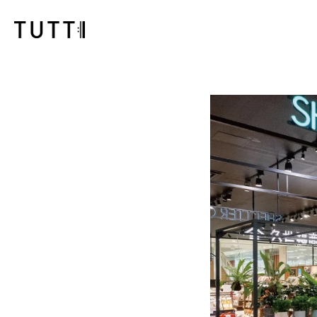
コ
ン
テ
ン
ツ
に
ス
キ
ッ
プ
す
る