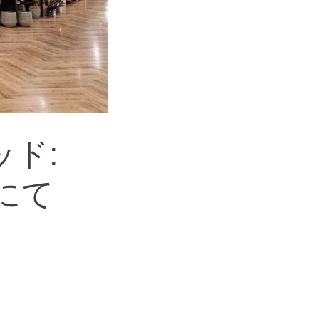
ド:
』にて